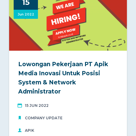
15
Call Us : +62 21 304 999 46
Jun 2022
Open Hour : 8:00-17:00
EN
Lowongan Pekerjaan PT Apik
Media Inovasi Untuk Posisi
System & Network
Administrator
15 JUN 2022
COMPANY UPDATE
APIK